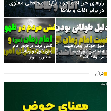
رازهای حرز امام جواد (ع) ؛ محافظی معنوی
در برابر آفات و بلاها
دلیل طولانی بودن غیبت
نقش مردم در ظهور امام
امام زمان (عج) چه
زمان (عج) و وظایف
می‌تواند باشد؟
منتظران امروز
قرآن