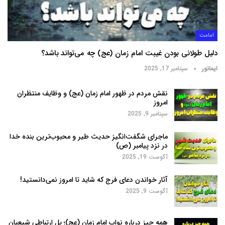
امامت
دلیل طولانی بودن غیبت امام زمان (عج) چه می‌تواند باشد؟
ایمانور
سپتامبر 17, 2025
نقش مردم در ظهور امام زمان (عج) و وظایف منتظران
امروز
سپتامبر 9, 2025
ماجرای شگفت‌انگیز حدیث طیر و محبوب‌ترین بنده خدا
در نزد پیامبر (ص)
آگوست 19, 2025
آثار خواندن دعای فرج که شاید تا امروز نمی‌دانستید!
آگوست 9, 2025
همه چیز درباره نواب امام زمان (عج)؛ پل ارتباطی شیعیان