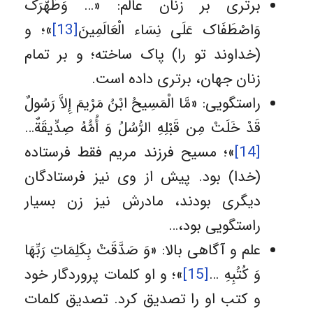
برتری بر زنان عالم:‌ «… وَطَهَّرَک
وَاصْطَفَاک عَلَى نِسَاء الْعَالَمِینَ
[13]
»؛ و
(خداوند تو را) پاک ساخته؛ و بر تمام
زنان جهان، برتری داده است.
راستگویی: «مَّا الْمَسِیحُ ابْنُ مَرْیمَ إِلاَّ رَسُولٌ
قَدْ خَلَتْ مِن قَبْلِهِ الرُّسُلُ وَ أُمُّهُ صِدِّیقَةٌ…
[14]
»؛ مسیح فرزند مریم فقط فرستاده
(خدا) بود. پیش از وى نیز فرستادگان
دیگرى بودند، مادرش نیز زن بسیار
راستگویى بود،…
علم و آگاهی بالا: «وَ صَدَّقَتْ بِکَلِمَاتِ رَبِّهَا
وَ کُتُبِهِ …
[15]
»؛ و او کلمات پروردگار خود
و کتب او را تصدیق کرد. تصدیق کلمات