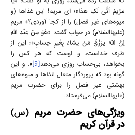
که شگفت زده می‌شد، روزی به او گفت: «یا
مَرْیمُ اَنَّی لَکِ هذا»؛ ‌ای مریم! این غذاها (و
میوه‌های غیر فصل) را از کجا آوردی؟» مریم
(علیهاالسّلام) در جواب گفت: «هُوَ مِنْ عِنْدِ اللَّهِ
اِنَّ اللَّهَ یرْزُقُ مَنْ یشاءُ بِغَیرِ حِسابٍ»؛ این از
طرف خداست، و اوست که هر کس را
بخواهد، بی‌حساب روزی می‌دهد
[9]
». و این
گونه بود که پروردگار متعال غذاها و میوه‌های
بهشتی غیر فصل را برای حضرت مریم
(علیهاالسلام) می‌فرستاد.
ویژگی‌های حضرت مریم
(س)
در قرآن کریم