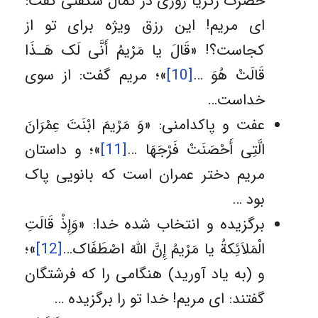
حضرت زکریا روزى در کمال شگفتى گفت:
اى مریم! این رزق ویژه براى تو از
کجاست؟! «قَالَ یا مَرْیمُ أَنَّى لَک هَـذَا
قَالَتْ هُوَ …
[10]
»؛ مریم گفت: از سوى
خداست…
عفت و پاکدامنی: «وَ مَرْیمَ ابْنَتَ عِمْرَانَ
الَّتِی أَحْصَنَتْ فَرْجَهَا …
[11]
»؛ و داستان
مریم دختر عمران است که بانویى پاک
بود …
برگزیده و انتخاب شده خدا:‌ «وَإِذْ قَالَتِ
الْمَلاَئِکةُ یا مَرْیمُ إِنَّ اللّهَ اصْطَفَاک…
[12]
»؛
و (به یاد آورید) هنگامی را که فرشتگان
گفتند: ای مریم! خدا تو را برگزیده …