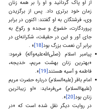
از او پاک گردانید و او را بر همه زنان
زمان خود برتری داد. پس از برگزیدن
وی، فرشتگان به او گفتند: اکنون در برابر
پروردگارت، خضوع و سجده و رکوع به
جای آور و این در حقیقت، شکرانه‌ای در
برابر آن نعمت بزرگ بود
[18]
» .
پیامبر اسلام (صلّی‌الله‌علیه‌وآله) فرمود:
«بهترین زنان بهشت مریم، خدیجه،
فاطمه و آسیه هستند
[19]
».
امام باقر (علیه‌السلام) درباره حضرت مریم
(علیهاالسلام) می‌فرماید: «او زیباترین
زنان بود
[20]
».
در روایت دیگر نقل شده است که «در