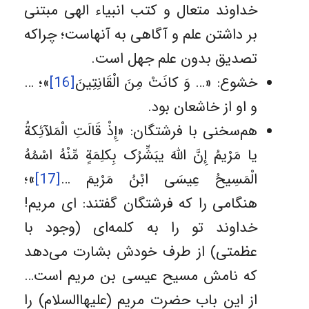
خداوند متعال و کتب انبیاء الهی مبتنی
بر داشتن علم و آگاهی به آنهاست؛ چراکه
تصدیق بدون علم جهل است.
خشوع: «… وَ کانَتْ مِنَ الْقَانِتِینَ
[16]
»؛ …
و او از خاشعان بود.
هم‌سخنی با فرشتگان: «إِذْ قَالَتِ الْمَلآئِکةُ
یا مَرْیمُ إِنَّ اللّهَ یبَشِّرُک بِکلِمَةٍ مِّنْهُ اسْمُهُ
الْمَسِیحُ عِیسَى ابْنُ مَرْیمَ …
[17]
»؛
هنگامى را که فرشتگان گفتند: اى مریم!
خداوند تو را به کلمه‌اى (وجود با
عظمتى) از طرف خودش بشارت مى‌دهد
که نامش مسیح عیسى بن مریم است…
از این باب حضرت مریم (علیهاالسلام) را