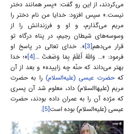
می‌کردند، از این رو گفت: «پسر همانند دختر
نیست.» سپس افزود: خدایا من نام دختر را
مریم می‌گذارم، و او و فرزندانش را از
وسوسه‌های شیطان رجیم، در پناه درگاه تو
قرار می‌دهم
[3]
». خداى تعالى در پاسخ او
فرمود: «… وَاللَّهُ أَعْلَمُ بِمَا وَضَعَتْ …
[4]
»؛ خدا
بهتر مى‌داند که حنّه چه زاییده» و بعد از آن
که
حضرت عیسی (علیه‌السلام)
را به حضرت
مریم (علیهاالسلام) داد، معلوم شد آن پسرى
که مژده آن را به عمران داده بودند، حضرت
عیسى (علیه‌السلام) بوده است
[5]
.