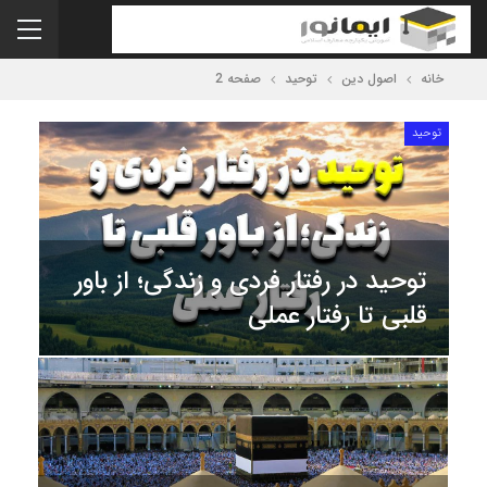
خانه
اصول دین
توحید
صفحه 2
توحید
توحید در رفتار فردی و زندگی؛ از باور
قلبی تا رفتار عملی