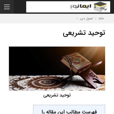
خانه
اصول دین
توحید تشریعی
توحید تشریعی
فهرست مطالب این مقاله را