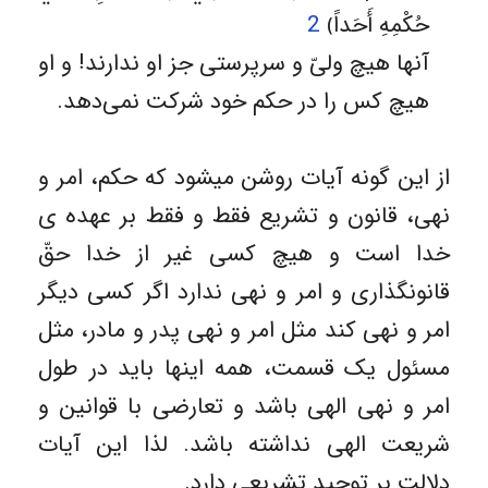
حُكْمِهِ أَحَداً﴾
2
آنها هيچ ولىّ و سرپرستى جز او ندارند! و او
هيچ كس را در حكم خود شركت نمى‌‏دهد.
از این گونه آیات روشن میشود که حکم، امر و
نهی، قانون و تشریع فقط و فقط بر عهده ی
خدا است و هیچ کسی غیر از خدا حقّ
قانونگذاری و امر و نهی ندارد اگر کسی دیگر
امر و نهی کند مثل امر و نهی پدر و مادر، مثل
مسئول یک قسمت، همه اینها باید در طول
امر و نهی الهی باشد و تعارضی با قوانین و
شریعت الهی نداشته باشد. لذا این آیات
دلالت بر توحید تشریعی دارد.