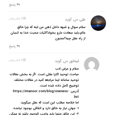
پاسخ
علی
می گوید
6 سال پیش
سلام.سوال و شبهه داخل ذهن من اینه که چرا خالقِ
عالم،باید سعادت مارو بخواد؟اثبات محبت خدا به انسان
از راه عقل چیه؟ممنون
پاسخ
ایمانور
می گوید
6 سال پیش
سلام و عرض ادب
مباحث توحید اکثرا عقلی است. اگر به بخش مقالات
توحید سامانه ایما مراجعه کنید در مقالات مختلف
توضیح کامل داده شده است.
آدرس: https://imanoor.com/blog/oneness-
list
اما خلاصه مطلب این است که عقل میگوید:
۱- جهان نیاز به خالق دارد و اتفاقی بوجود نیامده.
۲- این خالق حتما باید واجب الوجود باشد نه ممکن