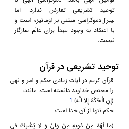
قوانین الهی باشد. دموکراسی الهی با
توحید تشریعی تعارض ندارد. اما
لیبرال‌دموکراسی مبتنی بر اومانیزم است و
با اعتقاد به وجود مبدأ برای عالَم سازگار
نیست.
توحید تشریعی در قرآن
قرآن کریم در آیات زیادی حکم و امر و نهی
را مختص خداوند دانسته است. مانند:
﴿إِنِ الْحُكْمُ إِلاَّ لِلَّهِ‏﴾
1
حکم تنها از آن خدا است.
﴿ما لَهُمْ مِنْ دُونِهِ مِنْ وَلِيٍّ وَ لا يُشْرِكُ في‏