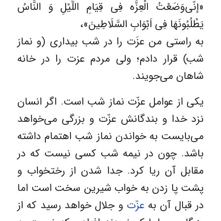
«إنّی‌وَضَعْتُ الْعِزَّه فِی قِیَامِ اللَّیْلِ وَ النَّاسُ
یَطْلُبُونَهَا فِی اَبْوَابِ السَّلَاطِینَ»،
به راستی من ع‍زَت را در شب ‌بیداری (و نماز
شب) قرار دادم؛ ولی مردم عزت را در خانه
شاهان می‌جویند.
یکی از عوامل عزّت نماز شب است. اگر انسان
نزد خدا و بندگانش عزّت و بزرگی می‌خواهد
می‌بایست به خواندن نماز شب اهتمام داشته
باشد. چون در نیمه شب کسی نیست که در
مقابل آن ریا کرد. جدا شدن از رختخواب و
پشت پا زدن به خواب شیرین سخت است اما
در قبال آن به
عزّت
و جلال خواهد رسید که از