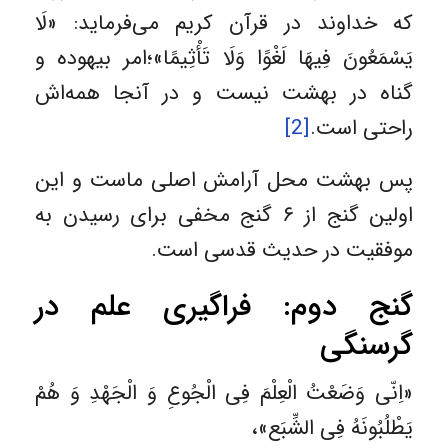
که خداوند در قرآن کریم می‌فرماید: «لَا
يَسْمَعُونَ فِيهَا لَغْوًا وَلَا تَأْثِيمًا»؛امر بیهوده و
گناه در بهشت نیست و در آنجا همه‌اش
راحتی است.
[2]
پس بهشت محل آرامش اصلی ماست و این
اولین گنج از ۶ گنج مخفی برای رسیدن به
موفقیت در حدیث قدسی است.
گنج دوم: فراگیری علم در
گرسنگی
«اِنّی وَضَعْتُ الْعِلْمَ فِی الْجُوعِ وَ الْجَهْدِ وَ هُمْ
یَطْلُبُونَهُ فِی الشِّبَع»،