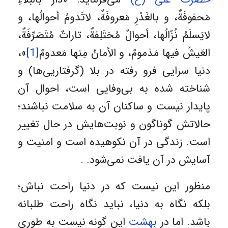
مَحفوفَةٌ، و بالغَدْرِ مَعروفَةٌ، لاتَدومُ أحوالُها، و
لايَسلَمُ نُزّالُها، أحوالٌ مُختَلِفةٌ، تاراتٌ مُتَصَرِّفَةٌ،
العَيشُ فيها مَذمومٌ، و الأمانُ مِنها مَعدومٌ
[1]
»،
دنیا سرايى فرو رفته در بلا (گرفتاريی‌ها) و
شناخته شده به بى‌وفايى است، احوال آن
پایدار نیست و ساكنان آن به سلامت نباشند؛
حالاتش گوناگون و نوبت‌هايش در حال تغيير
است. زندگى در آن نكوهيده است و امنيت و
آسايش در آن يافت نمى‌شود. .
منظور این نیست که در دنیا راحت نباش؛
بلکه نگاه به دنیا، نباید نگاه راحت طلبانه
باشد. اما در
بهشت
این گونه نیست به طوری