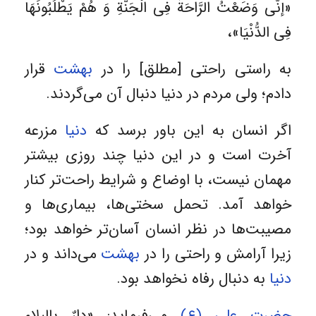
«إنّی وَضَعْتُ الرَّاحَةَ فِی الْجَنَّةِ وَ هُمْ یَطْلُبُونَهَا
فِی الدُّنْیَا»،
به راستی راحتی [مطلق] را در
بهشت
قرار
دادم؛ ولی مردم در دنیا دنبال آن می‌گردند.
اگر انسان به این باور برسد که
دنیا
مزرعه
آخرت است و در این دنیا چند روزی بیشتر
مهمان نیست، با اوضاع و شرایط راحت‌تر کنار
خواهد آمد. تحمل سختی‌ها، بیماری‌ها و
مصیبت‌ها در نظر انسان آسان‌تر خواهد بود؛
زیرا آرامش و راحتی را در
بهشت
می‌داند و در
دنیا
به دنبال رفاه نخواهد بود.
حضرت علی (ع)
می‌فرماید: «دارٌ بالبلاءِ