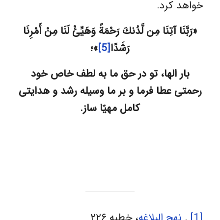
خواهد کرد.
«رَبَّنَا آتِنَا مِن لَّدُنكَ رَحْمَةً وَهَيِّئْ لَنَا مِنْ أَمْرِنَا
رَشَدًا
[5]
»؛
بار الها، تو در حق ما به لطف خاص خود
رحمتی عطا فرما و بر ما وسیله رشد و هدایتی
کامل مهیّا ساز.
[1]
.
نهج البلاغه
، خطبه ۲۲۶