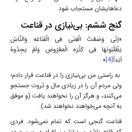
دعاهایشان مستجاب شود.
گنج ششم: بی‌نیازی در قناعت
«إنّی وَضَعْتُ الْغِنَی فِی الْقَنَاعَه وَالنَّاسُ
یَطْلُبُونَهَا فِی کَثْرَه الْمَعْرُوضِ وَلَمْ یَجِدُوهُ
اَبَداً
[4]
».
به راستى من بی‌نیازی را در قناعت قرار دادم؛
ولی مردم آن را در زیادی مال و ثروت جستجو
می‌کنند، و هرگز آن را نخواهند یافت (و موفق
به آنچه می‌خواهند نخواهند شد).
قناعت گنجی است که تمام نمی‌شود. فردی
که قانع باشد بی‌نیازترین افراد در بین مردم