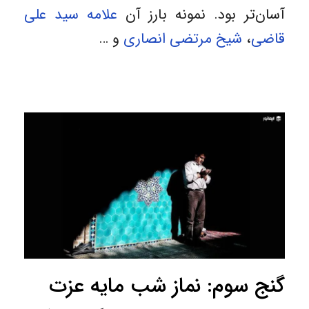
آسان‌تر بود. نمونه بارز آن
علامه سید علی
قاضی
،
شیخ مرتضی انصاری
و …
گنج سوم: نماز شب مایه عزت