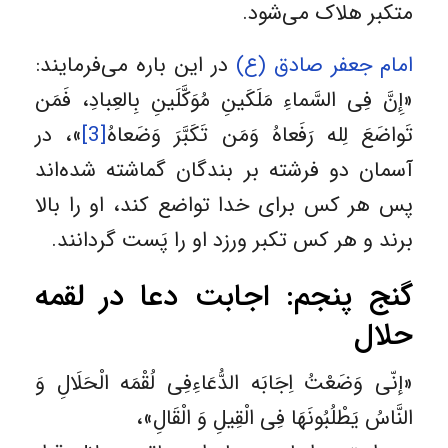
متکبر هلاک می‌شود.
امام جعفر صادق (ع)
در این باره می‌فرمایند:
«إِنَّ فِى السَّماءِ مَلَکَینِ مُوَکَّلَینِ بِالعِبادِ، فَمَن
تَواضَعَ لِله رَفَعاهُ وَمَن تَکَبَّرَ وَضَعاهُ
[3]
»، در
آسمان دو فرشته بر بندگان گماشته شده‌اند
پس هر کس براى خدا تواضع کند، او را بالا
برند و هر کس تکبر ورزد او را پَست گردانند.
گنج پنجم:‌ اجابت دعا در لقمه
حلال
«إنّی وَضَعْتُ اِجَابَه الدُّعَاءِ‌فِی لُقْمَه الْحَلَالِ وَ
النَّاسُ یَطْلُبُونَهَا فِی الْقِیلِ وَ الْقَالِ»،