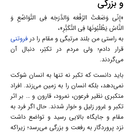
و بزرگی
«إِنّی وَضَعْتُ الرَّفْعَه وَالدَّرَجَه فِی التَّوَاضُعِ وَ
النَّاسُ یَطْلُبُونَهَا فِی التَّکَبُّرِ»،
به راستی من بلند مرتبگی و مقام را در
فروتنی
قرار دادم؛ ولی مردم در تکبّر، دنبال آن
می‌گردند.
باید دانست که تکبر نه تنها به انسان شوکت
نمی‌دهد، بلکه انسان را به زمین می‌زند. افراد
متکبری نظیر فرعون، نمرود، قارون و … بر اثر
تکبر و غرور زلیل و خوار شدند. حال اگر فرد به
مقام و جایگاه بالایی ‌رسید و تواضع داشت
نزد پروردگار به رفعت و بزرگی می‌رسد؛ زیراکه