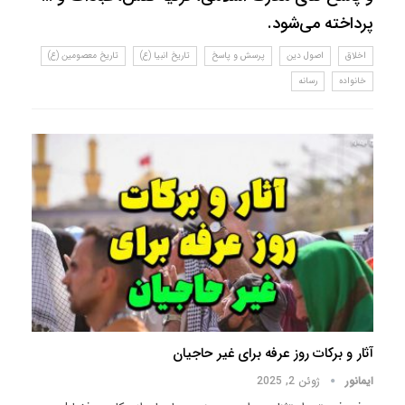
پرداخته می‌شود.
اخلاق
اصول دین
پرسش و پاسخ
تاریخ انبیا (ع)
تاریخ معصومین (ع)
خانواده
رسانه
آثار و برکات روز عرفه برای غیر حاجیان
ایمانور
ژوئن 2, 2025