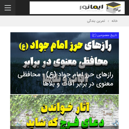
خانه
تمرین بندگی
تاریخ معصومین (ع)
رازهای حرز امام جواد (ع) ؛ محافظی
معنوی در برابر آفات و بلاها