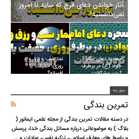
آثار خواندن دعای فرج که شاید تا امروز
نمی‌دانستید!
معجزه دعای امام
نماز شب و رزق و
جواد (ع) در برطرف
روزی، حقیقت یا
کردن مشکلات
افسانه؟
مرور رده
تمرین بندگی
در دسته مقالات تمرین بندگی از مجله علمی ایمانور (
بلاگ ) به موضوعاتی درباره مسائل بندگی خدا، پرسش
و پاسخ های معارف اسلامی، تزکیه نفس، عبادات و …