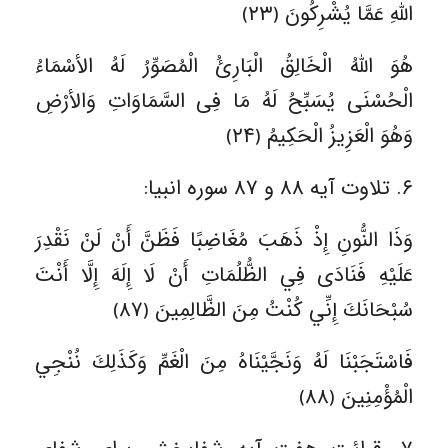
اللَّهِ عَمَّا یُشْرِکُونَ ﴿٢٣﴾
هُوَ اللَّهُ الْخَالِقُ الْبَارِئُ الْمُصَوِّرُ لَهُ الأسْمَاءُ
الْحُسْنَى یُسَبِّحُ لَهُ مَا فِی السَّمَاوَاتِ وَالأرْضِ
وَهُوَ الْعَزِیزُ الْحَکِیمُ ﴿٢۴﴾
۶. تلاوت آیه ۸۸ و ۸۷ سوره انبیا:
وَذَا النُّونِ إِذْ ذَهَبَ مُغَاضِبًا فَظَنَّ أَنْ لَنْ نَقْدِرَ
عَلَيْهِ فَنَادَى فِي الظُّلُمَاتِ أَنْ لَا إِلَهَ إِلَّا أَنْتَ
سُبْحَانَكَ إِنِّي كُنْتُ مِنَ الظَّالِمِينَ ﴿۸۷﴾
فَاسْتَجَبْنَا لَهُ وَنَجَّيْنَاهُ مِنَ الْغَمِّ وَكَذَلِكَ نُنْجِي
الْمُؤْمِنِينَ ﴿۸۸﴾