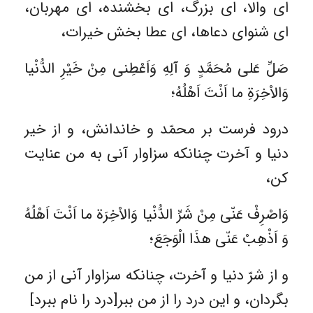
اى والا، اى بزرگ، اى بخشنده‏، اى مهربان،
اى شنواى دعاها، اى عطا بخش خيرات،
صَلِّ عَلى مُحَمَّدٍ وَ آلِهِ وَاَعْطِنى مِنْ خَيْرِ الدُّنْيا
وَالاْخِرَةِ ما اَنْتَ اَهْلُهُ؛
درود فرست بر محمّد و خاندانش، و از خير
دنيا و آخرت چنان‏كه سزاوار آنى به من عنايت
كن،
وَاصْرِفْ عَنّى مِنْ شَرِّ الدُّنْيا وَالاْخِرَة ما اَنْتَ اَهْلُهُ
وَ اَذْهِبْ عَنّى هذَا الْوَجَعَ؛
و از شرّ دنيا و آخرت، چنان‏كه سزاوار آنى از من
بگردان، و اين درد را از من ببر[درد را نام ببرد]