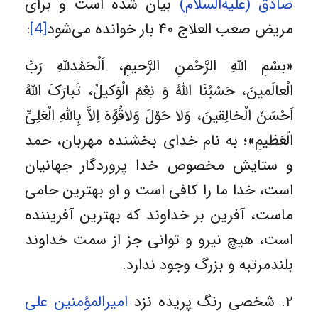
صادق (علیه‌السلام)
بیان شده است و برای
مریض صعب العلاج ۴۰ بار خوانده می‌شود
[4]
:
«بسْمِ اللَّهِ الرَّحْمنِ الرَّحیمِ، اَلْحَمُدللَّهِ رَبِّ
الْعالَمینَ، حَسْبُنَا اللَّهُ وَ نِعْمَ الْوَکیلُ، تَبارَکَ اللَّهُ
اَحْسَنُ الْخالِقینَ، وَلا حَوْلَ وَلاقُوَّهَ اِلاَّ بِاللَّهِ الْعَلِىِّ
الْعَظیمِ»؛ به نام خداى بخشنده مهربان، حمد
و ستایش مخصوص خدا پروردگار جهانیان
است، خدا ما را کافى است و او بهترین حامى
ماست، آفرین بر خداوند که بهترین آفریننده
است، هیچ نیرو و توانى جز از سمت خداوند
بلندمرتبه و بزرگ وجود ندارد.
۲. شخصى رنگ پریده نزد
امیرالمؤمنین علی