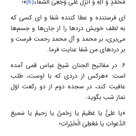
مُحَمَّدٍ وَ آلِهِ وَ أَنْزِلْ عَلَى وَجَعِیَ الشِّفَاء
[6]
»؛
ای فرستنده و عطا کننده شفا و‌ ای کسی که
به لطف خویش درد‌ها را از جان‌ها و جسم‌ها
می‌بری، بر محمد و آل محمد رحمت فرست و
بر درد‌های من شفا عنایت فرما.
۶. در مفاتیح الجنان شیخ عباس قمی آمده
است: «هركس از دردى كه با اوست، طلب
عافيت كند، در سجده دوم از دو ركعت اوّل
نماز شب بگويد:
«يا عَلِىُّ يا عَظيمُ يا رَحْمنُ يا رَحيمُ يا سَميعَ
الدَّعَواتِ يا مُعْطِىَ الْخَيْراتِ؛