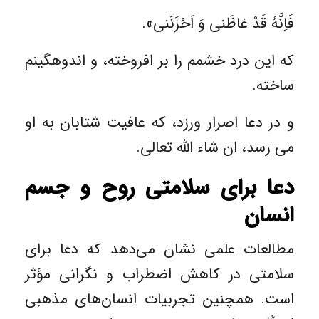
فَاِنَّهُ قَدْ غاظَنى وَ اَحْزَنَنى».
كه اين درد خشمم را بر افروخته، و اندوهگينم
ساخته.
و در دعا اصرار ورزد، كه عافيت شتابان به او
مى ‏رسد، ان شاء اللّه تعالى.
دعا برای سلامتی روح و جسم
انسان
مطالعات علمی نشان می‌دهد که دعا برای
سلامتی در کاهش اضطراب و نگرانی مؤثر
است. همچنین تجربیات انسان‌های مذهبی