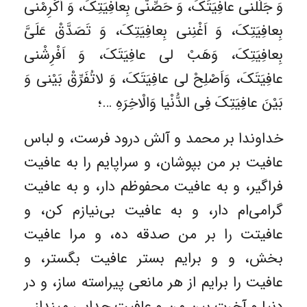
وَ جَلِّلْنى عافِیَتَکَ، وَ حَصِّنّى بِعافِیَتِکَ، وَ اَکْرِمْنى
بِعافِیَتِکَ، وَ اَغْنِنى بِعافِیَتِکَ، وَ تَصَدَّقْ عَلَىَّ
بِعافِیَتِکَ، وَهَبْ لى عافِیَتَکَ، وَ اَفْرِشْنى
عافِیَتَکَ، وَاَصْلِحْ لى عافِیَتَکَ، وَ لاتُفَرِّقْ بَیْنى وَ
بَیْنَ عافِیَتِکَ فِى الدُّنْیا وَالْاخِرَهِ …؛
خداوندا بر محمد و آلش درود فرست، و لباس
عافیت بر من بپوشان، و سراپایم را به عافیت
فراگیر، و به عافیت محفوظم دار، و به عافیت
گرامی‌ام دار، و به عافیت بی‌نیازم کن، و
عافیتت را بر من صدقه ده، و مرا عافیت
بخش، و و برایم بستر عافیت بگستر، و
عافیت را برایم از هر مانعی پیراسته ساز، و در
دنیا و آخرت بین من و عافیت جدایی مینداز…