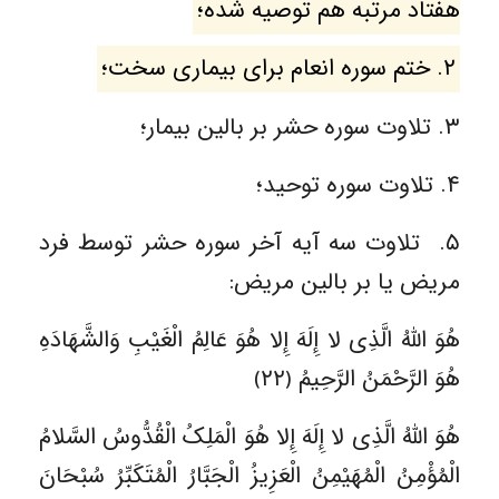
هفتاد مرتبه هم توصیه شده؛
۲. ختم سوره انعام برای بیماری سخت؛
۳. تلاوت سوره حشر بر بالین بیمار؛
۴. تلاوت سوره توحید؛
۵. تلاوت سه آیه آخر سوره حشر توسط فرد
مریض یا بر بالین مریض:
هُوَ اللَّهُ الَّذِی لا إِلَهَ إِلا هُوَ عَالِمُ الْغَیْبِ وَالشَّهَادَهِ
هُوَ الرَّحْمَنُ الرَّحِیمُ ﴿٢٢﴾
هُوَ اللَّهُ الَّذِی لا إِلَهَ إِلا هُوَ الْمَلِکُ الْقُدُّوسُ السَّلامُ
الْمُؤْمِنُ الْمُهَیْمِنُ الْعَزِیزُ الْجَبَّارُ الْمُتَکَبِّرُ سُبْحَانَ