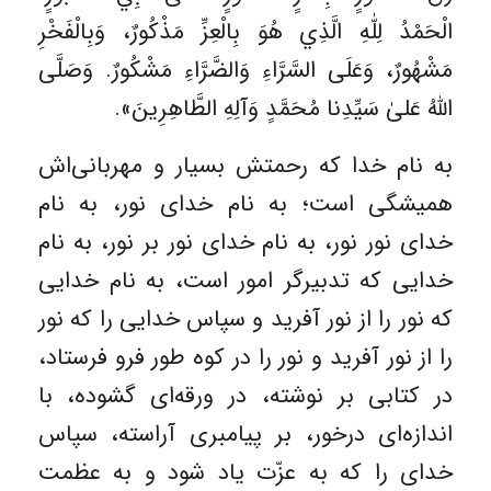
الْحَمْدُ لِلّٰهِ الَّذِي هُوَ بِالْعِزِّ مَذْكُورٌ، وَبِالْفَخْرِ
مَشْهُورٌ، وَعَلَى السَّرَّاءِ وَالضَّرَّاءِ مَشْكُورٌ. وَصَلَّى
اللّٰهُ عَلىٰ سَيِّدِنا مُحَمَّدٍ وَآلِهِ الطَّاهِرِينَ».
به نام خدا که رحمتش بسیار و مهربانی‌اش
همیشگی است؛ به نام خدای نور، به نام
خدای نور نور، به نام خدای نور بر نور، به نام
خدایی که تدبیرگر امور است، به نام خدایی
که نور را از نور آفرید و سپاس خدایی را که نور
را از نور آفرید و نور را در کوه طور فرو فرستاد،
در کتابی بر نوشته، در ورقه‌ای گشوده، با
اندازه‌ای درخور، بر پیامبری آراسته، سپاس
خدای را که به عزّت یاد شود و به عظمت