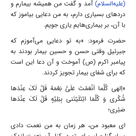
(علیه‌السلام)
آمد و گفت من همیشه بیمارم و
دردهاى بسیارى دارم، به من دعایی بیاموز که
با آن، بر بیماری‌هایم یارى جویم.
حضرت فرمود: «به تو دعایى مى‌آموزم که
جبرئیل وقتى حسن و حسین بیمار بودند به
پیامبر اکرم (ص) آموخت و آن دعا این است
که برای شفای بیمار تجویز کردند.
«اِلهى کُلَّما اَنْعَمْتَ عَلَىَّ نِعْمَهً قَلَّ لَکَ عِنْدَها
شُکْرى وَ کُلَّمَا ابْتَلَیْتَنى بِبَلِیَّهٍ قَلَّ لَکَ عِنْدَها
صَبْرى؛
اى معبود من، هر زمان به من نعمت دادى