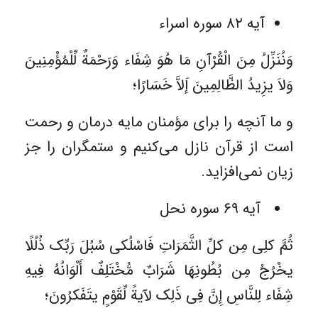
آیه ۸۲ سوره اسراء
وَنُنَزِّلُ مِنَ الْقُرْآنِ مَا هُوَ شِفَاء وَرَحْمَةٌ لِّلْمُؤْمِنِینَ
وَلاَ یزِیدُ الظَّالِمِینَ إَلاَّ خَسَارًا؛
و ما آنچه را برای مؤمنان مایه درمان و رحمت
است از قرآن نازل می‌کنیم و ستمگران را جز
زیان نمی‌افزاید.
آیه ۶۹ سوره نحل
ثُمَّ کلِی مِن کلِّ الثَّمَرَاتِ فَاسْلُکی سُبُلَ رَبِّک ذُلُلًا
یخْرُجُ مِن بُطُونِهَا شَرَابٌ مُّخْتَلِفٌ أَلْوَانُهُ فِیهِ
شِفَاء لِلنَّاسِ إِنَّ فِی ذَلِک لآیةً لِّقَوْمٍ یتَفَکرُونَ؛