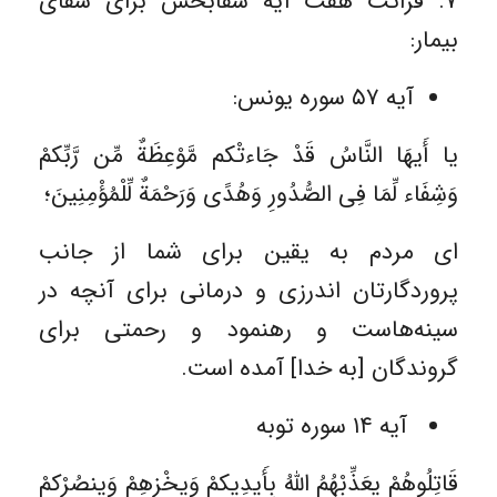
۷. قرائت هفت آیه شفابخش برای شفای
بیمار:
آیه ۵۷ سوره یونس:
یا أَیهَا النَّاسُ قَدْ جَاءتْکم مَّوْعِظَةٌ مِّن رَّبِّکمْ
وَشِفَاء لِّمَا فِی الصُّدُورِ وَهُدًی وَرَحْمَةٌ لِّلْمُؤْمِنِینَ؛
ای مردم به یقین برای شما از جانب
پروردگارتان اندرزی و درمانی برای آنچه در
سینه‌هاست و رهنمود و رحمتی برای
گروندگان [به خدا] آمده است.
آیه ۱۴ سوره توبه
قَاتِلُوهُمْ یعَذِّبْهُمُ اللّهُ بِأَیدِیکمْ وَیخْزِهِمْ وَینصُرْکمْ