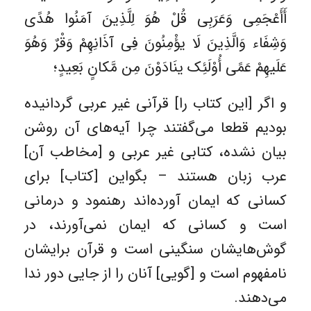
أَأَعْجَمِی وَعَرَبِی قُلْ هُوَ لِلَّذِینَ آمَنُوا هُدًی
وَشِفَاء وَالَّذِینَ لَا یؤْمِنُونَ فِی آذَانِهِمْ وَقْرٌ وَهُوَ
عَلَیهِمْ عَمًی أُوْلَئِک ینَادَوْنَ مِن مَّکانٍ بَعِیدٍ؛
و اگر [این کتاب را] قرآنی غیر عربی گردانیده
بودیم قطعا می‌گفتند چرا آیه‌های آن روشن
بیان نشده، کتابی غیر عربی و [مخاطب آن]
عرب زبان هستند – بگواین [کتاب] برای
کسانی که ایمان آورده‌اند رهنمود و درمانی
است و کسانی که ایمان نمی‌آورند، در
گوش‌هایشان سنگینی است و قرآن برایشان
نامفهوم است و [گویی] آنان را از جایی دور ندا
می‌دهند.