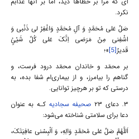
اى که مرا بر خطاها دید، اما بر آنها عذابم
نکرد.
صَلِّ عَلى مُحَمَّدٍ وَ آلِ مُحَمَّدٍ وَاغْفِرْ لى ذَنْبى وَ
اشْفِنى مِنْ مَرَضى اِنَّکَ عَلى کُلِّ شَیْئٍ
قَدیرٌ
[5]
»؛
بر محمّد و خاندان محمّد درود فرست، و
گناهم را بیامرز، و از بیمارى‌‏ام شفا بده، به
درستى که تو بر هرچیز توانایى.
۳. دعای ۲۳
صحیفه سجادیه
کـه به عنوان
دعا برای سلامتی شناخته می‌شود:
اَللَّهُمَّ صَلِّ عَلى‏ مُحَمَّدٍ وَالِهِ، وَ اَلْبِسْنى عافِیَتَکَ،