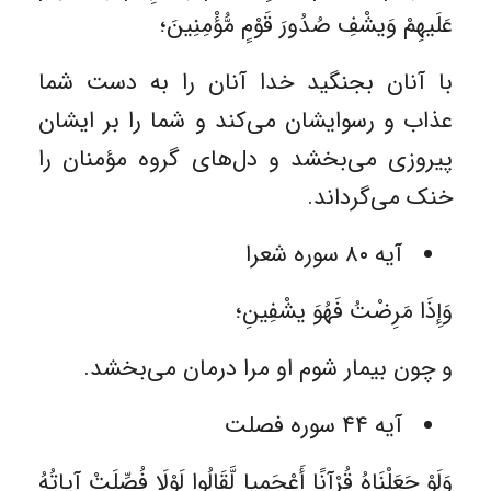
عَلَیهِمْ وَیشْفِ صُدُورَ قَوْمٍ مُّؤْمِنِینَ؛
با آنان بجنگید خدا آنان را به دست شما
عذاب و رسوایشان می‌کند و شما را بر ایشان
پیروزی می‌بخشد و دل‌های گروه مؤمنان را
خنک می‌گرداند.
آیه ۸۰ سوره شعرا
وَإِذَا مَرِضْتُ فَهُوَ یشْفِینِ؛
و چون بیمار شوم او مرا درمان می‌بخشد.
آیه ۴۴ سوره فصلت
وَلَوْ جَعَلْنَاهُ قُرْآنًا أَعْجَمِیا لَّقَالُوا لَوْلَا فُصِّلَتْ آیاتُهُ