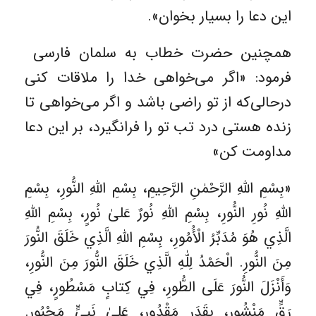
این دعا را بسیار بخوان».
همچنین حضرت خطاب به سلمان فارسی
فرمود: «اگر می‌خواهی خدا را ملاقات کنی
درحالی‌که از تو راضی باشد و اگر می‌خواهی تا
زنده هستی درد تب تو را فرانگیرد، بر این دعا
مداومت کن»
«بِسْمِ اللّٰهِ الرَّحْمٰنِ الرَّحِيمِ، بِسْمِ اللّٰهِ النُّورِ، بِسْمِ
اللّٰهِ نُورِ النُّورِ، بِسْمِ اللّٰهِ نُورٌ عَلىٰ نُورٍ، بِسْمِ اللّٰهِ
الَّذِي هُوَ مُدَبِّرُ الْأُمُورِ، بِسْمِ اللّٰهِ الَّذِي خَلَقَ النُّورَ
مِنَ النُّورِ. الْحَمْدُ لِلّٰهِ الَّذِي خَلَقَ النُّورَ مِنَ النُّورِ،
وَأَنْزَلَ النُّورَ عَلَى الطُّورِ، فِي كِتابٍ مَسْطُورٍ، فِي
رَقٍّ مَنْشُورٍ، بِقَدَرٍ مَقْدُورٍ، عَلىٰ نَبِيٍّ مَحْبُورٍ.