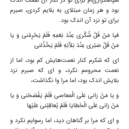
سپاسگزارى‌ام براى تو در کنار آن نعمت اندک
بود و هر زمان مبتلاى به بلایم کردی، صبرم
براى تو نزد آن اندک بود.
فیا مَنْ قَلَّ شُکْرى عِنْدَ نِعَمِهِ فَلَمْ یَحْرِمْنى وَ یا
مَنْ قَلَّ صَبْرى عِنْدَ بَلاَّئِهِ فَلَمْ یَخْذُلنى
اى که شکرم کنار نعمت‌هایش کم بود، اما از
نعمت محرومم نکرد، و اى که صبرم نزد
بلایش اندک بود، اما مرا وا نگذاشت،
وَ یا مَنْ رَانى عَلَى الْمَعاصى فَلَمْ یَفْضَحْنى وَ یا
مَنْ رَانى عَلَى الْخَطایا فَلَمْ یُعاقِبْنى عَلَیْها
و اى که مرا بر گناهان دید، اما رسوایم نکرد و