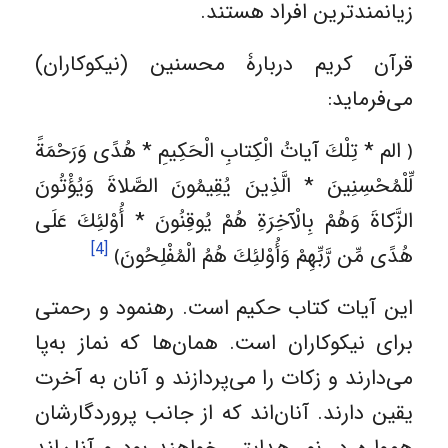
زیانمندترین افراد هستند.
قرآن کریم دربارۀ محسنین (نیکوکاران)
می‌فرماید:
﴿ الم * تِلْكَ آياتُ الْكِتابِ الْحَكِيمِ * هُدًی وَرَحْمَةً
لِّلْمُحْسِنِينَ * الَّذِينَ يُقِيمُونَ الصَّلاةَ وَيُؤْتُونَ
الزَّكاةَ وَهُمْ بِالْآخِرَةِ هُمْ يُوقِنُونَ * أُوْلئِكَ عَلَی
[4]
هُدًی مِّن رَّبِّهِمْ وَأُوْلئِكَ هُمُ الْمُفْلِحُونَ﴾
این آیات کتاب حکیم است. رهنمود و رحمتی
برای نیکوکاران است. همان‌ها که نماز به‌پا
می‌‌دارند و زکات را می‌پردازند و آنان به آخرت
یقین دارند. آنان‌اند که از جانب پروردگارشان