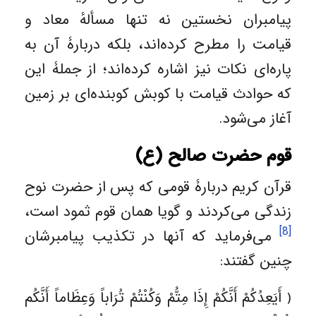
پیامبران نخستین نه تنها مسألهٔ معاد و
قیامت را مطرح کرده‌اند، بلکه دربارۀ آن به
پاره‌ای نکات نیز اشاره کرده‌‌اند؛ از جملۀ این
که حوادث قیامت با کوبش کوبنده‌ای بر زمین
آغاز می‌شود.
قوم حضرت صالح (ع)
قرآن کریم دربارۀ قومی که پس از حضرت نوح
زندگی می‌کردند و گویا همان قوم ثمود است،
[8]
می‌فرماید که آنها در تکذیب پیامبرشان
چنین گفتند:
﴿ أَيَعِدُكُمْ أَنَّكُمْ إِذَا مِتُّمْ وَكُنْتُمْ تُرَاباً وَعِظَاماً أَنَّكُم