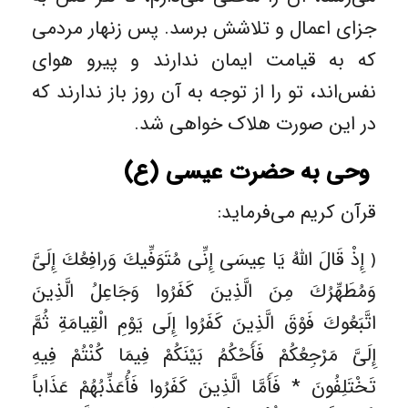
جزای اعمال و تلاشش برسد. پس زنهار مردمی
که به قیامت ایمان ندارند و پیرو هوای
نفس‌اند، تو را از توجه به آن روز باز ندارند که
در این صورت هلاک خواهی شد.
وحی به حضرت عیسی (ع)
قرآن کریم می‌فرماید:
﴿ إِذْ قَالَ اللَّهُ يَا عِيسَی إِنِّی مُتَوَفِّيكَ وَرافِعُكَ إِلَیَّ
وَمُطَهِّرُكَ مِنَ الَّذِينَ كَفَرُوا وَجَاعِلُ الَّذِينَ
اتَّبَعُوكَ فَوْقَ الَّذِينَ كَفَرُوا إِلَی يَوْمِ الْقِيامَةِ ثُمَّ
إِلَیَّ مَرْجِعُكُمْ فَأَحْكُمُ بَيْنَكُمْ فِيمَا كُنْتُمْ فِيهِ
تَخْتَلِفُونَ * فَأَمَّا الَّذِينَ كَفَرُوا فَأُعَذِّبُهُمْ عَذَاباً