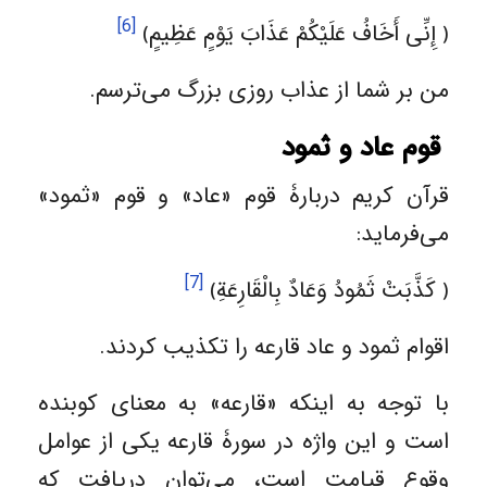
[6]
﴿ إِنِّی أَخَافُ عَلَيْكُمْ عَذَابَ يَوْمٍ عَظِيمٍ﴾
من بر شما از عذاب روزی بزرگ می‌ترسم.
قوم عاد و ثمود
قرآن کریم دربارۀ قوم «عاد» و قوم «ثمود»
می‌فرماید:
[7]
﴿ كَذَّبَتْ ثَمُودُ وَعَادٌ بِالْقَارِعَةِ﴾
اقوام ثمود و عاد قارعه را تکذیب کردند.
با توجه به اینکه «قارعه» به معنای کوبنده
است و این واژه در سورۀ قارعه یکی از عوامل
وقوع قیامت است، می‌توان دریافت که