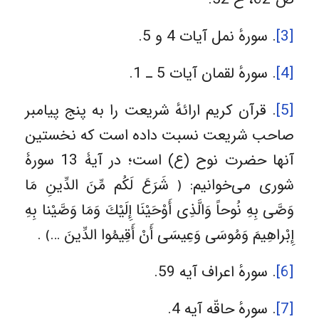
[3]
. سورهٔ نمل آیات 4 و 5.
[4]
. سورهٔ لقمان آیات 5 ـ 1.
[5]
. قرآن کریم ارائهٔ شریعت را به پنج پیامبر
صاحب شریعت نسبت داده است که نخستین
آنها حضرت نوح (ع) است؛ در آیۀ 13 سورۀ
شوری می‌خوانیم: ﴿ شَرَعَ لَكُم مِّنَ الدِّينِ مَا
وَصَّی بِهِ نُوحاً وَالَّذِی أَوْحَيْنَا إِلَيْكَ وَمَا وَصَّيْنا بِهِ
إِبْراهِيمَ وَمُوسَی وَعِيسَی أَنْ أَقِيمُوا الدِّينَ …﴾ .
[6]
. سورهٔ اعراف آیه 59.
[7]
. سورهٔ حاقّه آیه 4.