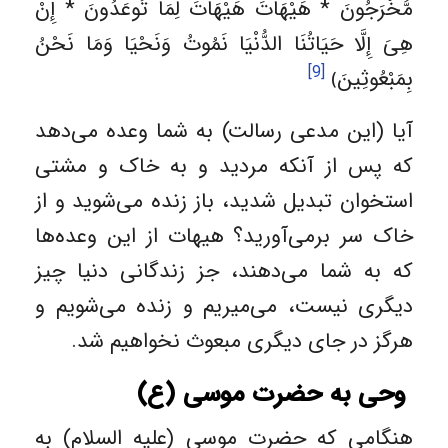
مُّخْرَجُونَ * هَيْهَاتَ هَيْهَاتَ لِمَا تُوعَدُونَ * إِنْ
هِیَ إِلَّا حَيَاتُنَا الدُّنْيَا نَمُوتُ وَنَحْيَا وَمَا نَحْنُ
[9]
بِمَبْعُوثِينَ﴾
آیا (این مدعی رسالت) به شما وعده می‌دهد
که پس از آنکه مردید و به خاک و مشتی
استخوان تبدیل شدید، باز زنده می‌شوید و از
خاک سر برمی‌آورید؟ هیهات از این وعده‌ها
که به شما می‌دهند، جز زندگانی دنیا چیز
دیگری نیست، می‌میریم و زنده می‌شویم و
هرگز در جای دیگری مبعوث نخواهیم شد.
وحی به حضرت موسی (ع)
هنگامی که حضرت موسی (علیه السلام) به