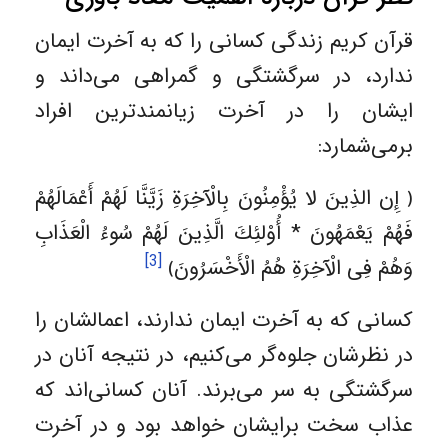
قرآن کریم زندگی کسانی را که به آخرت ایمان
ندارد، در سرگشتگی و گمراهی می‌داند و
ایشان را در آخرت زیانمندترین افراد
برمی‌شمارد:
﴿ إِن الذِينَ لا يُؤْمِنُونَ بِالْآخِرَةِ زَيَّنَّا لَهُمْ أَعْمَالَهُمْ
فَهُمْ يَعْمَهُونَ * أُوْلئِكَ الَّذِينَ لَهُمْ سُوءُ الْعَذَابِ
[3]
وَهُمْ فِی الْآخِرَةِ هُمُ الْأَخْسَرُونَ﴾
کسانی که به آخرت ایمان ندارند، اعمالشان را
در نظرشان جلوه‌گر می‌کنیم، در نتیجه آنان در
سرگشتگی به سر می‌برند. آنان کسانی‌اند که
عذاب سخت برایشان خواهد بود و در آخرت