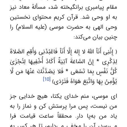
مقام پیامبری برانگیخته شد، مسألهٔ معاد نیز
به او وحی شد. قرآن کریم محتوای نخستین
وحی الهی به حضرت موسی (علیه السلام) را
چنین بیان می‌کند:
﴿ إِنَّنِی أَنَاْ اللَّهُ لا إِلهَ إِلَّا أَنَاْ فَاعْبُدْنِی وَأَقِمِ الصَّلاةَ
لِذِكْرِی * إِنَّ السَّاعَةَ آتِيَةٌ أَكَادُ أُخْفِيهَا لِتُجْزَیٰ
كُلُّ نَفْسٍ بِمَا تَسْعَی * فَلا يَصُدَّنَّكَ عَنْهَا مَن لَّا
[10]
يُؤْمِنُ بِهَا وَاتَّبَعَ هَوَاهُ فَتَرْدَی﴾
ای موسی، منم خدای یکتا، هیچ خدایی جز
من نیست، پس مرا پرستش کن و نماز را به
یاد من به‌پا دار. محققاً ساعت قیامت فرا
می‌رسد، آن را مخفی می‌دارم، تا هر کس به