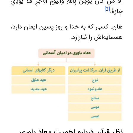
أَلا مَنْ کانَ یُؤمِنُ بِاللهِ وَالْیَوْمِ الْآخِرِ فَلا یُؤذِي
[2]
جَارَهُ.
هان، کسی که به خدا و روز پسین ایمان دارد،
همسایه‌اش را نَیازارد.
نظر قرآن درباره اهمیت معاد باوری