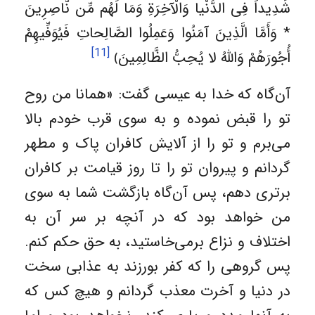
شَدِيداً فِی الدُّنْيا وَالْآخِرَةِ وَمَا لَهُم مِّن نَّاصِرِينَ
* وَأَمَّا الَّذِينَ آمَنُوا وَعَمِلُوا الصَّالِحاتِ فَيُوَفِّيهِمْ
[11]
أُجُورَهُمْ وَاللَّهُ لا يُحِبُّ الظَّالِمِينَ﴾
آن‌گاه که خدا به عیسی گفت: «همانا من روح
تو را قبض نموده و به سوی قرب خودم بالا
می‌برم و تو را از آلایش کافران پاک و مطهر
گردانم و پیروان تو را تا روز قیامت بر کافران
برتری دهم، پس آن‌گاه بازگشت شما به سوی
من خواهد بود که در آنچه بر سر آن به
اختلاف و نزاع برمی‌خاستید، به حق حکم کنم.
پس گروهی را که کفر بورزند به عذابی سخت
در دنیا و آخرت معذب گردانم و هیچ کس که