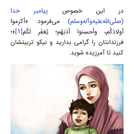
در این خصوص
پيامبر خدا
(صلّى‌الله‌عليه‌وآله‌وسلم)
می‌فرمود: «أكرِموا
أولادَكُم، وأحسِنوا أدَبَهُم؛ يُغفَر لَكُم
[1]
»؛
فرزندانتان را گرامى بداريد و نيكو تربيتشان
كنيد تا آمرزيده شويد.