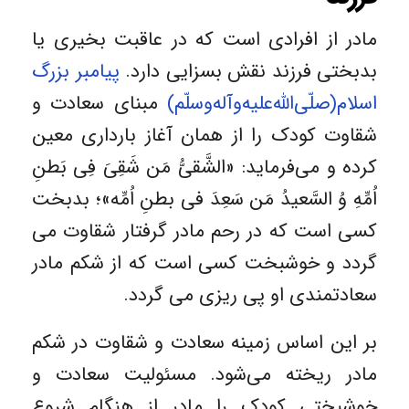
مادر از افرادی است که در عاقبت بخیری یا
بدبختی فرزند نقش بسزایی دارد.
پیامبر بزرگ
اسلام(صلّی‌الله‌علیه‌وآله‌وسلّم)
مبنای سعادت و
شقاوت کودک را از همان آغاز بارداری معین
کرده و می‌فرماید: «الشَّقیُّ مَن شَقِیَ فِی بَطنِ
اُمِّهِ وُ السَّعیدُ مَن سَعِدَ فی بطنِ اُمِّه»؛ بدبخت
کسی است که در رحم مادر گرفتار شقاوت می
گردد و خوشبخت کسی است که از شکم مادر
سعادتمندی او پی ریزی می گردد.
بر این اساس زمینه سعادت و شقاوت در شکم
مادر ریخته می‌شود. مسئولیت سعادت و
خوشبختی کودک را مادر از هنگام شروع