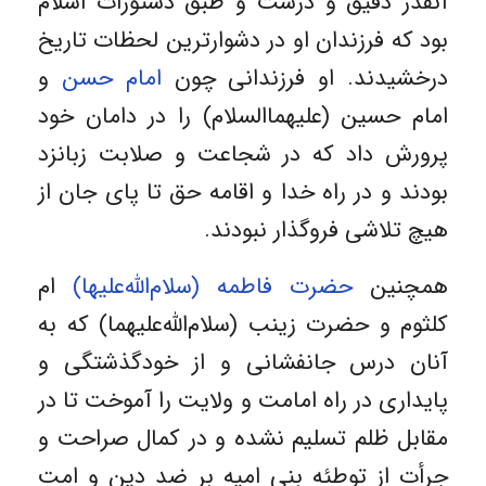
آنقدر دقیق و درست و طبق دستورات اسلام
بود که فرزندان او در دشوارترین لحظات تاریخ
درخشیدند. او فرزندانی چون
امام حسن
و
امام حسین (علیهماالسلام) را در دامان خود
پرورش داد که در شجاعت و صلابت زبانزد
بودند و در راه خدا و اقامه حق تا پای جان از
هیچ تلاشی فروگذار نبودند.
همچنین
حضرت فاطمه (سلام‌الله‌علیها)
ام
کلثوم و حضرت زینب (سلام‌الله‌علیهما) که به
آنان درس جانفشانی و از خودگذشتگی و
پایداری در راه امامت و ولایت را آموخت تا در
مقابل ظلم تسلیم نشده و در کمال صراحت و
جرأت از توطئه بنی امیه بر ضد دین و امت