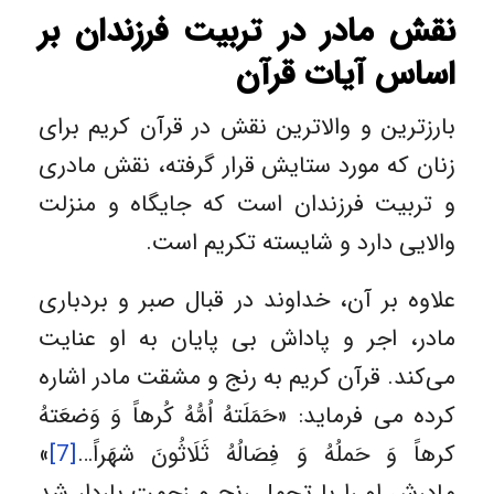
نقش مادر در تربیت فرزندان بر
اساس آیات قرآن
بارزترین و والاترین نقش در قرآن کریم برای
زنان که مورد ستایش قرار گرفته، نقش مادری
و تربیت فرزندان است که جایگاه و منزلت
والایی دارد و شایسته تکریم است.
علاوه بر آن، خداوند در قبال صبر و بردباری
مادر، اجر و پاداش بی پایان به او عنایت
می‌کند. قرآن کریم به رنج و مشقت مادر اشاره
کرده می فرماید: «حَمَلَتهُ اُمُّهُ کُرهاً وَ وَضعَتهُ
کرهاً وَ حَملُهُ وَ فِصَالُهُ ثَلَاثُونَ شهَراً…
[7]
»
مادرش او را با تحمل رنج و زحمت باردار شد