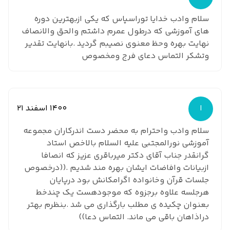
سلام وادب خدایا توراسپاس که یکی ازبهترین دوره
های آموزشی که درطول عمرم داشتم والحق والانصاف
نهایت بهره وحظ معنوی نصیبم گردید .بانهایت تقدیر
وتشکر التماس دعای فرج ومخصوص
ا
1400 اسفند 21
سلام وادب واحترام به محضر دست اندرکاران مجموعه
آموزشی نورالمجتبی علیه السلام بالاخص استاد
گرانقدر جناب آقای دکتر میرباقری عزیز که انصافا
ازبیانات وافاضات ایشان بهره مند شدیم .((درخصوص
جلسات قرآن وخانواده اگرامکانش بود درپایان
هرجلسه علاوه برجزوه که موجودهست یک چندخط
بعنوان چکیده ی مطلب بارگذاری می شد .بنظرم بهتر
دراذاهان باقی می ماند. التماس دعا))