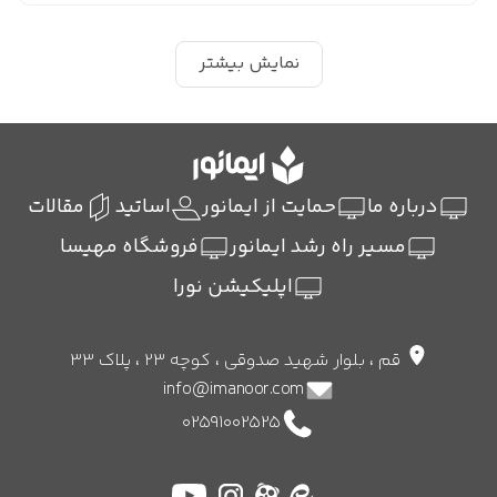
نمایش بیشتر
درباره ما
حمایت از ایمانور
اساتید
مقالات
مسیر راه رشد ایمانور
فروشگاه مهیسا
اپلیکیشن نورا
قم ، بلوار شهید صدوقی ، کوچه 23 ، پلاک 33
info@imanoor.com
02591002525