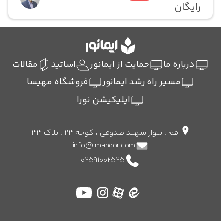
رایگان
درباره ما
حمایت از ایمانور
اساتید
مقالات
مسیر راه رشد ایمانور
فروشگاه مهیسا
اپلیکیشن نورا
قم ، بلوار شهید صدوقی ، کوچه 23 ، پلاک 33
info@imanoor.com
02591002525