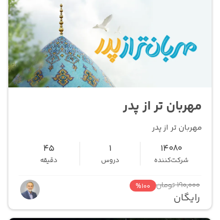
مهربان تر از پدر
مهربان تر از پدر
45
1
14080
شرکت‌کننده
دروس
دقیقه
190,000 تومان
%100
رایگان