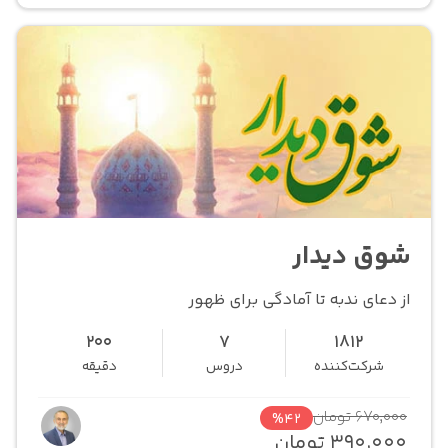
شوق دیدار
از دعای ندبه تا آمادگی برای ظهور
200
7
1812
شرکت‌کننده
دروس
دقیقه
670,000 تومان
%42
390,000 تومان