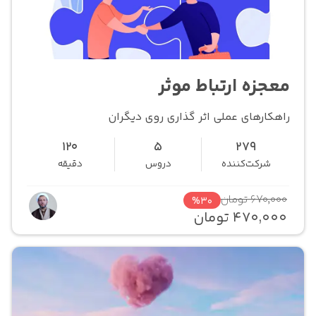
معجزه ارتباط موثر
راهکارهای عملی اثر گذاری روی دیگران
120
5
279
شرکت‌کننده
دروس
دقیقه
670,000 تومان
%30
470,000 تومان