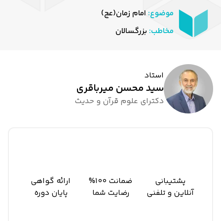
موضوع:
امام زمان(عج)
مخاطب:
بزرگسالان
استاد
سید محسن میرباقری
دکترای علوم قرآن و حدیث
پشتیبانی
ضمانت 100%
ارائه گواهی
آنلاین و تلفنی
رضایت شما
پایان دوره