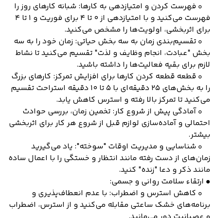
◦ فهرست کردن و امتیازدهی به کارها: شبانه کارهای روز را
فهرست می‌کنید و با امتیازدهی از 0 تا 4 برای فوریت و 1 تا 4
برای اثربخشی، اولویت‌ها را مشخص می‌کنید.
◦ تقسیم‌بندی زمان به سه بخش حیاتی: زمان خود را به سه
بخش "عبادت، انجام وظایف و لذت" تقسیم می‌کنید تا نشاط
لازم برای بقیه فعالیت‌ها را داشته باشید.
◦ قطعه قطعه کردن کارها برای افزایش تمرکز: کارهای بزرگ
را به بخش‌های 25 دقیقه‌ای با 5 تا 10 دقیقه استراحت تقسیم
می‌کنید تا تمرکز بالا رفته و استرس کاهش یابد.
◦ آمادگی پیش از شروع کار: تخمین زمان، بررسی حوادث
احتمالی و آماده‌سازی لوازم قبل از شروع هر کار برای اثربخشی
بیشتر.
◦ شناسایی و مدیریت اوقات "سوخته": یاد می‌گیرید
زمان‌های از دست رفته مانند انتظار و خستگی را با اعمال ساده
مانند ذکر و دعا "زنده" کنید.
• ارتقاء سلامت روانی و جسمی:
◦ کاهش استرس و اضطراب: با عدم انعطاف‌پذیری و
برنامه‌های خشک ساعتی مقابله می‌کنید و از استرس، اضطراب
و عصبانیت دور می‌مانید.