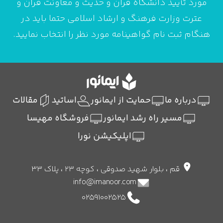
مورد تأیید دانشگاه قرآن و حدیث و معاونت قرآن و
عترت وزارت فرهنگ و ارشاد اسلامی حتما باید در
هنگام ثبت نام گواهینامه مورد نظر را انتخاب نمایید.
درباره ما
حمایت از ایمانور
اساتید
مقالات
مسیر راه رشد ایمانور
فروشگاه مهیسا
اپلیکیشن نورا
قم ، بلوار شهید صدوقی ، کوچه 23 ، پلاک 33
info@imanoor.com
02591002525