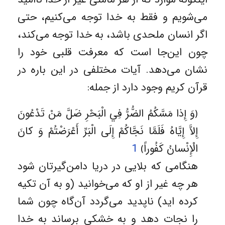
می‌شویم و فقط به خدا توجه می‌کنیم، حتی
اگر انسان ملحدی باشد، به خدا توجه می‌کند،
چون این‌جا است که معرفت قلبی خود را
نشان می‌دهد. آیات مختلفی در این باره در
قرآن کریم وجود دارد از جمله:
﴿وَ إِذا مَسَّكُمُ الضُّرُّ فِي الْبَحْرِ ضَلَّ مَنْ تَدْعُونَ
إِلاَّ إِيَّاهُ فَلَمَّا نَجَّاكُمْ إِلَى الْبَرِّ أَعْرَضْتُمْ وَ كانَ
الْإِنْسانُ كَفُوراً﴾
1
هنگامی که بلایی در دریا دامن‌گیرتان شود
هر چه غیر از او که می‌خوانید (و به آن تکیه
کرده اید) ناپدید می‌گردد آن‌گاه چون شما
را نجات دهد و به خشکی برساند به خدا