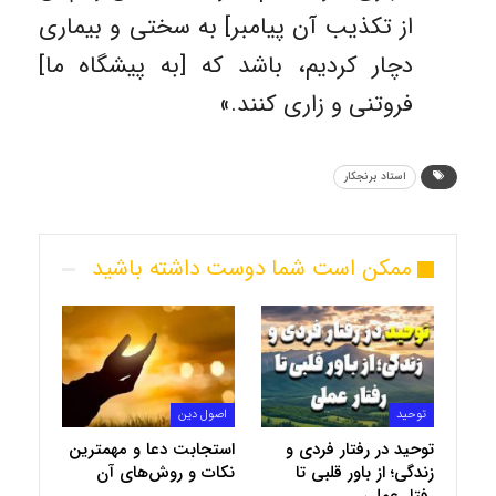
از تكذيب آن پيامبر] به سختى و بيمارى
دچار كرديم، باشد كه [به پيشگاه ما]
فروتنى و زارى كنند.»
استاد برنجکار
ممکن است شما دوست داشته باشید
توحید
اصول دین
توحید در رفتار فردی و
استجابت دعا و مهمترین
زندگی؛ از باور قلبی تا
نکات و روش‌های آن
رفتار عملی