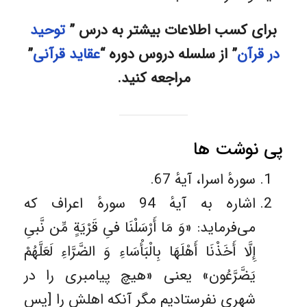
برای کسب اطلاعات بیشتر به درس ”
توحید
در قرآن
” از سلسله دروس دوره “
عقاید قرآنی
”
مراجعه کنید.
پی نوشت ها
سورهٔ اسرا، آیهٔ 67.
اشاره به آیهٔ 94 سورهٔ اعراف که
می‌فرماید: «وَ مَا أَرْسَلْنَا فىِ قَرْيَةٍ مِّن نَّبىِ‏
إِلَّا أَخَذْنَا أَهْلَهَا بِالْبَأْسَاءِ وَ الضَّرَّاءِ لَعَلَّهُمْ
يَضَّرَّعُون‏» یعنی «هيچ پيامبرى را در
شهرى نفرستاديم مگر آنكه اهلش را [پس