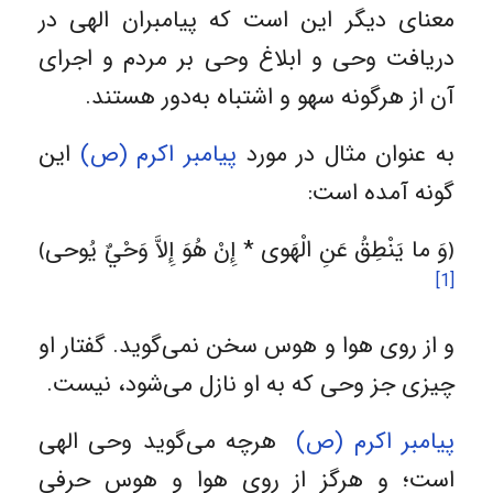
معنای دیگر این است که پیامبران الهی در
دریافت وحی و ابلاغ وحی بر مردم و اجرای
آن از هرگونه سهو و اشتباه به‌دور هستند.
به عنوان مثال در مورد
پیامبر اکرم (ص)
این
گونه آمده است:
﴿وَ ما يَنْطِقُ عَنِ الْهَوى * إِنْ هُوَ إِلاَّ وَحْيٌ يُوحى‏﴾
[1]
و از روى هوا و هوس سخن نمى‏‌گويد. گفتار او
چيزى جز وحى كه به او نازل مى‏‌شود، نيست.
پیامبر اکرم (ص)
هرچه می‌گوید وحی الهی
است؛ و هرگز از روی هوا و هوس حرفی