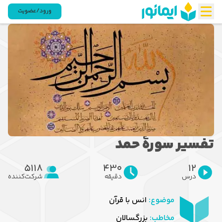
ورود/عضویت
تفسیر سورۀ حمد
5118
430
12
درس
دقیقه
شرکت‌کننده
موضوع:
انس با قرآن
مخاطب:
بزرگسالان