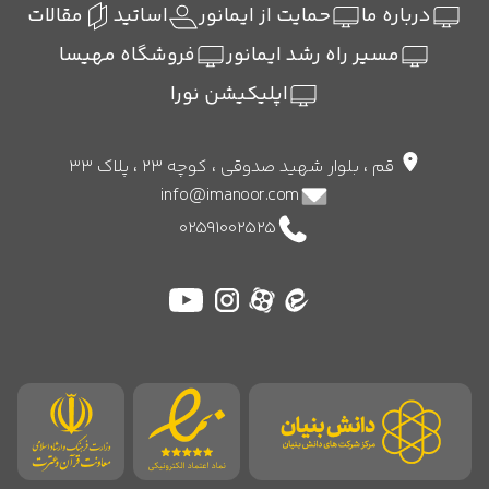
درباره ما
حمایت از ایمانور
اساتید
مقالات
مسیر راه رشد ایمانور
فروشگاه مهیسا
اپلیکیشن نورا
قم ، بلوار شهید صدوقی ، کوچه 23 ، پلاک 33
info@imanoor.com
02591002525