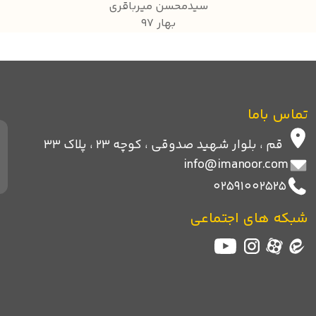
سیدمحسن میرباقری
بهار 97
تماس با‌ما
قم ، بلوار شهید صدوقی ، کوچه 23 ، پلاک 33
info@imanoor.com
02591002525
شبکه های اجتماعی