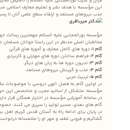
قرآن و عترت نورالمجتبی علیه السلام را تأسیس نمایی
این مؤسسه با هدف نشر و تعلیم معارف اسلامی مبتن
جذب نیروهای مستعد و ارتقاء سطح علمی آنان تا رسی
مؤسسه نورالمجتبی علیه السلام مهمترین رسالت خود 
مخاطبان اصلی مدنظر در این راستا جوانان مسلمان د
گام 1:
دوره های کامل معارف و آموزه های قرآنی
گام 2:
فراهم ساختن دوره های مهارتی و کاربردی
گام 3:
تدیون دوره ها به زبان های دیگر،
گام 4:
جذب و گزینش نیروهای مستعد،
گام 5:
تربیت مربی
در اولین گام به فضل الهی دروسی با موضوعات عقاید
مؤسسه، متشکل از اساتید مجرب و متخصص این حوزه،
در سامانه آموزشی مؤسسه در اختیار همگان قرار دارد
گام های بعدی، مسیر تولید را سپری می کنند، خصوصا
در پایان برای ادامه راه به آستان قدس کریم اهل 
گشائیم و فزونی لطف و مهر او را ملتمسانه درخواس