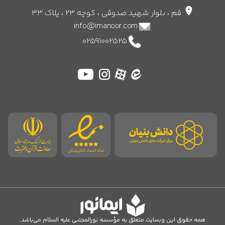
قم ، بلوار شهید صدوقی ، کوچه 23 ، پلاک 33
info@imanoor.com
02591002525
همه حقوق این وبسایت متعلق به مؤسسه نورالمجتبی علیه السلام می‌باشد.