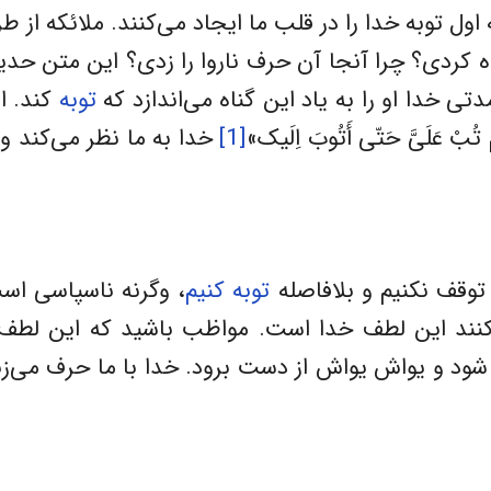
ه اول توبه خدا را در قلب ما ایجاد می‌کنند. ملائکه از ط
ناه کردی؟ چرا آنجا آن حرف ناروا را زدی؟ این متن حد
تی خدا او را به یاد این گناه می‌اندازد که
توبه
کند. ا
ْ عَلَىَّ حَتّى أَتُوبَ اِلَیک»
[1]
خدا به ما نظر می‌کند و 
توقف نکنیم و بلافاصله
توبه کنیم
، وگرنه ناسپاسی اس
ی‌کنند این لطف خدا است. مواظب باشید که این لطف 
ود و یواش یواش از دست برود. خدا با ما حرف می‌زن