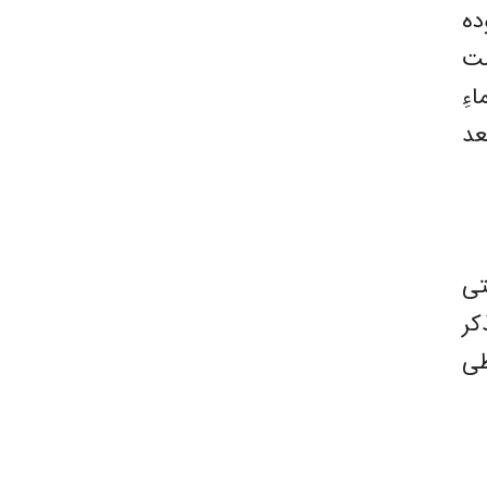
ده
مت
ءِ
عد
تی
کر
طی