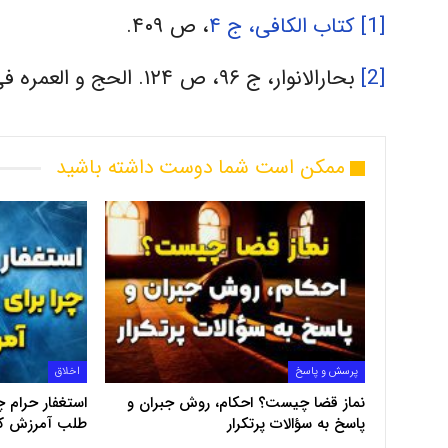
[1]
کتاب الکافى، ج ۴
، ص ۴۰۹.
[2]
بحارالانوار، ج ۹۶، ص ۱۲۴. الحج و العمره فی الکتاب و السنه، ص ۲۳۴، ح ۷۲۴.
ممکن است شما دوست داشته باشید
پرسش و پاسخ
اخلاق
نماز قضا چیست؟ احکام، روش جبران و
استغفار حرام 
پاسخ به سؤالات پرتکرار
طلب آمرزش کر