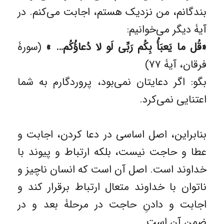
بندگانم، من نزدیک هستم، اجابت می‌کنم. در
آیۀ دیگر می‌خوانیم:
«قُل ما يَعبَأُ بِكُم رَبِّی لَو لا دُعاؤُكُم… »
(سورۀ
فرقان، آیۀ ۷۷)
بگو: اگر دعایتان نمی‌بود، پروردگارم به شما
اعتنایی نمی‌کرد.
بنابراین، اصل اساسی در دعا کردن، اجابت و
عطا و حاجت نیست، بلکه ارتباط و پیوند با
خداوند است. اصل آن است که انسان ناچیز و
ناتوان با خداوند متعال ارتباط برقرار کند و
اجابت و دادنِ حاجت در مرحلۀ بعد و در
ضمنِ آن است.