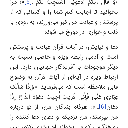
«وَ قَالَ رَبُّکمُ ادْعُونِی أَسْتَجِبْ لَکمْ…
[5]
»؛ مرا
بخوانید تا اجابت کنم شما را و کسانی‌ که از
پرستش و عبادت من کبر می‌ورزند، به زودی‌ با
ذلّت و خواری در دوزخ می‌شوند.
دعا و نیایش، در آیات قرآن عبادت و پرستش
است و آدمی رابطه‌ ویژه و خاصی نسبت به
دیگر موجودات با آفریدگار جهانیان دارد. این
ارتباط ویژه در آیه‌ای از آیات قرآن به وضوح
قابل ملاحظه است که می‌فرماید: «وَإِذَا سَأَلَک
عِبَادِی عَنِّی فَإِنِّی قَرِیبٌ أُجِیبُ دَعْوَةَ الدَّاعِ إِذَا
دَعَانِ
[6]
…»؛ هرگاه‌ بندگان من، از تو درباره
من بپرسند، من نزدیکم و دعای‌ دعا کننده را
به هنگامی‌ که مرا بخواند اجابت می‌کنم، پس‌