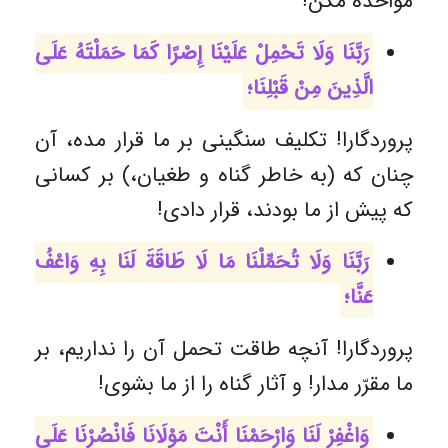
مؤاخذه مکن!
رَبَّنَا وَلَا تَحْمِلْ عَلَيْنَا إِصْرًا كَمَا حَمَلْتَهُ عَلَى
الَّذِينَ مِنْ قَبْلِنَا؛
پروردگارا! تکلیف سنگینی بر ما قرار مده، آن
چنان که (به خاطر گناه و طغیان،) بر کسانی
که پیش از ما بودند، قرار دادی!
رَبَّنَا وَلَا تُحَمِّلْنَا مَا لَا طَاقَةَ لَنَا بِهِ وَاعْفُ
عَنَّا؛
پروردگارا! آنچه طاقت تحمل آن را نداریم، بر
ما مقرّر مدار! و آثار گناه را از ما بشوی!
وَاغْفِرْ لَنَا وَارْحَمْنَا أَنْتَ مَوْلَانَا فَانْصُرْنَا عَلَى