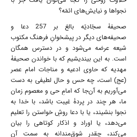
حلاوت روحی را کجا می‌توان یافت جز با
نجواها و نیایش‌های ائمّه؟
صحیفۀ سجّادیّه بالغ بر 257 دعا و
صحیفه‌های دیگر در پیشخوانِ فرهنگ مکتوب
شیعه عرضه می‌شود و در دسترس همگان
است. به این بیندیشیم که با خواندن صحیفۀ
مهدیه که حاوی ادعیه و مناجات امام عصر
(عج) است، چه حس و حال لطیفی به دست
می‌آوریم به آن‌جا که امامِ حی و معصوم زمان
ما، هر چند در پردۀ غیبت باشد، با خدا به
نجوا بنشیند، یا با دعا روشِ خواستن را تعلیم
می‌دهد، یا اوراد و اذکار کوتاهی را بیان
می‌کند، چقدر شوق‌مندانه به سمت آن