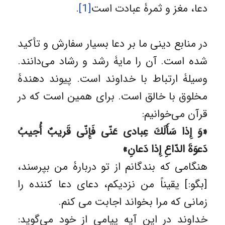
دعا، مغز و ثمرۀ عبادت است
[1]
.
در منابع دینی ما بر دعا بسیار سفارش و تأکید
شده است. آن را مایۀ رشد و رشاد می‌دانند.
وسیلۀ ارتباط با خداوند است. پیوند دهندۀ
مخلوق با خالق است. برای همین است که در
قرآن می‌خوانیم:
«وَ إِذا سَأَلَكَ عِبادی عَنّی فَإِنّی قَريبٌ أُجيبُ
دَعوَةَ الدّاعِ إِذا دَعانِ»
هنگامی که بندگانم از تو دربارۀ من بپرسند،
[بگو:] یقیناً من نزدیکم، دعای دعا کننده را
زمانی که مرا بخواند اجابت می کنم.
خداوند در این آیه پیامی از خود می‌گوید: