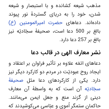
مذهب شیعه کشانده و با استبصار و شیعه
شدن، خود را به دریای گستردۀ نور پیوند
داده‌اند. دعاهای
حضرت امیرالمومنین (ع)
بالغ بر 500 دعا است، صحیفۀ سجّادیّه‌ نیز
بالغ بر 257 دعا دارد.
نشر معارف الهی در قالب دعا
دعاهای ائمّه علاوه بر تأثیر فراوان بر اعتقاد و
ایجاد روح عبودیّت در مردم دو کارکرد دیگر نیز
دارد. یکی از کارکردهای دعا مثل
صحیفۀ
سجّادیّه
آن است که به واسطۀ آن معارف
دینی از گزند منع و جعل ایمن می‌مانند.
حاکمان ستمگر اُموی و عبّاسی می‌کوشیدند که