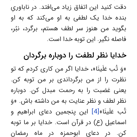
دقت کنید این اتفاق زیاد می‌افتد. در ناباوریِ
بنده خدا یک لطفی به او می‌کند که به او
بگوید من هنوز سر لطف هستم، برگرد، نبُر،
فاصله نگیر. این توبه خدا است.
خدایا نظر لطفت را دوباره برگردان
«وَ تُب عَلَینَا»، خدایا اگر من کاری کردم که تو
نظرت را از من برگرداندی بر من توبه کن.
یعنی غضبت را به رحمت مبدل کن. دوباره
نظر لطف و نظر عنایت به من داشته باش. «وَ
تُب عَلَینَا»
[4]
این پنجمین دعای ابراهیم و
اسماعیل (ع) در قرآن است. خدایا بر ما توبه
کن. در دعای ابوحمزه در ماه رمضان