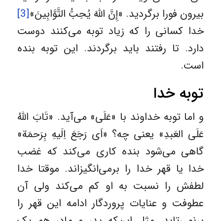
بیرون فورا برگردید. «إِنَّ اللَّهَ يُحِبُّ التَّوَّابِينَ»
[3]
خدا کسانی را که زیاد توبه می‌کنند دوست
دارد. تا رفتند باید برگردند. این توبه بنده
است.
توبه خدا
و اما توبه خداوند با «عَلَی» می‌آید. «تَابَ اللَّهُ
عَلَى العَبدِ» یعنی چه؟ «اَی رَجَعَ اِلَیهِ بِرَحمَة»
گاهی می‌شود بنده کاری می‌کند که غضب
خدا یا قهر خدا را برمی‌انگیزاند. موقتا خدا
لطفش را نسبت به او کم می‌کند ولی آن
عطوفت و عنایات پروردگار ادامه این قهر را
برنمی‌تابد. مثل این‌که پدر و مادر هم یک