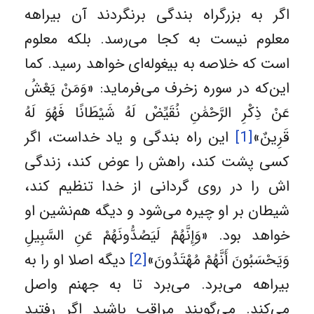
اگر به بزرگراه بندگی برنگردند آن بیراهه
معلوم نیست به کجا می‌رسد. بلکه معلوم
است که خلاصه به بیغوله‌ای خواهد رسید. کما
این‌که در سوره زخرف می‌فرماید: «وَمَنْ يَعْشُ
عَنْ ذِكْرِ الرَّحْمَٰنِ نُقَيِّضْ لَهُ شَيْطَانًا فَهُوَ لَهُ
قَرِينٌ»
[1]
این راه بندگی و یاد خداست، اگر
کسی پشت کند، راهش را عوض کند، زندگی
اش را در روی گردانی از خدا تنظیم کند،
شیطان بر او چیره می‌شود و دیگه هم‌نشین او
خواهد بود. «وَإِنَّهُمْ لَيَصُدُّونَهُمْ عَنِ السَّبِيلِ
وَيَحْسَبُونَ أَنَّهُمْ مُهْتَدُونَ»
[2]
دیگه اصلا او را به
بیراهه می‌برد. می‌برد تا به جهنم واصل
می‌کند. می‌گویند مراقب باشید اگر رفتید